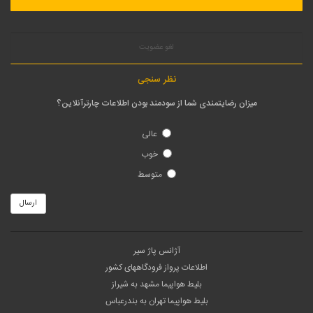
لغو عضویت
نظر سنجی
میزان رضایتمندی شما از سودمند بودن اطلاعات چارترآنلاین؟
عالی
خوب
متوسط
ارسال
آژانس پاژ سیر
اطلاعات پرواز فرودگاههای کشور
بلیط هواپیما مشهد به شیراز
بلیط هواپیما تهران به بندرعباس