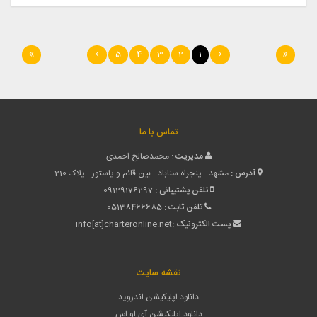
5
4
3
2
1
تماس با ما
مدیریت :
محمدصالح احمدی
آدرس :
مشهد - پنجراه سناباد - بین قائم و پاستور - پلاک 210
تلفن پشتیبانی :
09129176297
تلفن ثابت :
05138466685
پست الکترونیک :
info[at]charteronline.net
نقشه سایت
دانلود اپلیکیشن اندروید
دانلود اپلیکیشن آی او اس