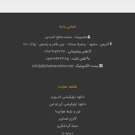
تماس با ما
مدیریت :
محمدصالح احمدی
آدرس :
مشهد - پنجراه سناباد - بین قائم و پاستور - پلاک 210
تلفن پشتیبانی :
09129176297
تلفن ثابت :
05138466685
پست الکترونیک :
info[at]charteronline.net
نقشه سایت
دانلود اپلیکیشن اندروید
دانلود اپلیکیشن آی او اس
تور و بلیط هواپیما
گالری تصاویر
مجله گردشگری
درباره ما