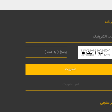
نامه
لغو عضویت
ر سنجی