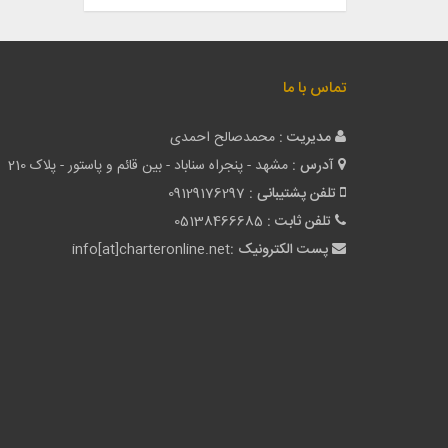
تماس با ما
مدیریت :
محمدصالح احمدی
آدرس :
مشهد - پنجراه سناباد - بین قائم و پاستور - پلاک 210
تلفن پشتیبانی :
09129176297
تلفن ثابت :
05138466685
پست الکترونیک :
info[at]charteronline.net