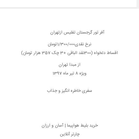
آفر تور گرجستان تفلیس ازتهران
نرخ نقدی1/300/000تومان
اقساط دلخواه (300نقد الباقی +3 چک 357 هزار تومان)
از مبدا تهران
ویژه 8 تیر ماه 1397
سفری خاطره انگیز و جذاب
خرید بلیط هواپیما | آسان و ارزان
چارتر آنلاین