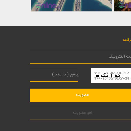
نامه
لغو عضویت