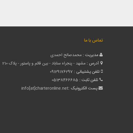
تماس با ما
مدیریت :
محمدصالح احمدی
آدرس :
مشهد - پنجراه سناباد - بین قائم و پاستور - پلاک 210
تلفن پشتیبانی :
09129176297
تلفن ثابت :
05138466685
پست الکترونیک :
info[at]charteronline.net