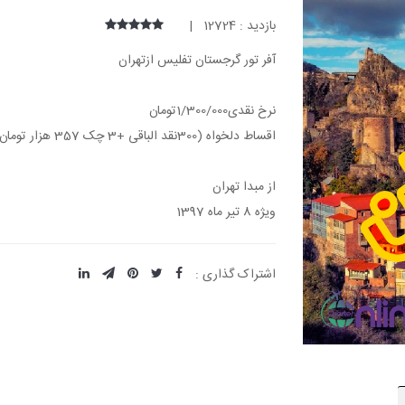
بازدید : 12724 |
آفر تور گرجستان تفلیس ازتهران
نرخ نقدی1/300/000تومان
اقساط دلخواه (300نقد الباقی +3 چک 357 هزار تومان)
از مبدا تهران
ویژه 8 تیر ماه 1397
اشتراک گذاری :