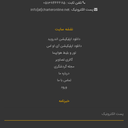
تلفن ثابت :
05138466685
پست الکترونیک :
info[at]charteronline.net
نقشه سایت
دانلود اپلیکیشن اندروید
دانلود اپلیکیشن آی او اس
تور و بلیط هواپیما
گالری تصاویر
مجله گردشگری
درباره ما
تماس با ما
ورود
خبرنامه