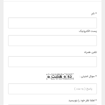
* نام
پست الکترونیک
تلفن همراه
* سوال امنیتی :
* لطفا نظر خود را بنویسید