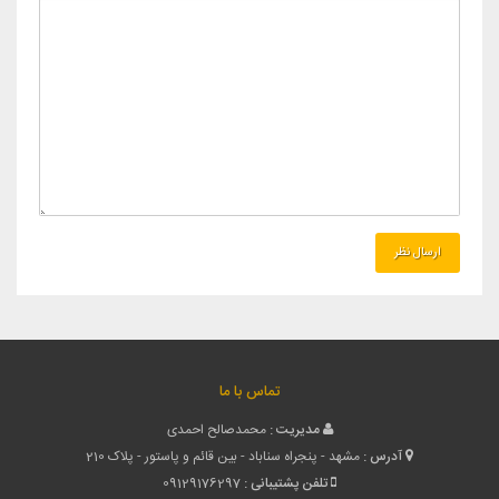
تماس با ما
مدیریت :
محمدصالح احمدی
آدرس :
مشهد - پنجراه سناباد - بین قائم و پاستور - پلاک 210
تلفن پشتیبانی :
09129176297