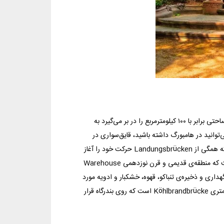
بندر هامبورگ میزبان مهم‌ترین جاذبه‌های گردشگری این شهر است. این بندر که مساحتی برابر با ۱۰۰ کیلومترمربع را در بر می‌گیرد به
‌توانید در هامبورگ داشته باشید، قایق‌سواری در
این بندر است. تورهای زیادی برای گشت‌و‌گذار با قایق در این بندر برگزار می‌شود که همگی از Landungsbrücken حرکت خود را آغاز
می‌کنند.یکی از جالب‌ توجه‌ترین جاذبه‌های این منطقه، مسیر پیاده‌روی زیبایی است که منطقه‌ی قدیمی و قرن نوزدهمی Warehouse
 نگهداری و ذخیره‌ی تنباکو، قهوه، خشکبار و ادویه مورد
استفاده قرار می‌گرفتند. یکی دیگر از جاذبه‌های گردشگری این منطقه، پل ۳/۹ کیلومتری Köhlbrandbrücke است که روی بندرگاه قرار