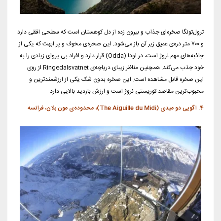
ترول‌تونگا صخره‌ای جذاب و بیرون زده از دل کوهستان است که سطحی افقی دارد
و ۷۰۰ متر دره‌ی عمیق زیر آن باز می‌شود. این صخره‌ی مخوف و پر ابهت که یکی از
جاذبه‌های مهم نروژ است، در اودا (Odda) قرار دارد و افراد بی پروای زیادی را به
خود جذب می‌کند. همچنین مناظر زیبای دریاچه‌ی Ringedalsvatnet از روی
این صخره قابل مشاهده است. این صخره بدون شک یکی از ارزشمندترین و
محبوب‌ترین مقاصد توریستی نروژ است و ارزش بازدید بالایی دارد.
4. اگویی دو میدی (The Aiguille du Midi)، محدوده‌ی مون بلان، فرانسه