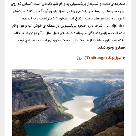
صخره‌های تخت و شیب‌دار پریکستولن به واقع باور نکردنی است. کسانی که روی
این صخره‌ها می‌ایستند و به دره‌ی ژرف و عمیق پایین آن نگاه می‌کنند، خودشان
را روی بام دنیا خواهند یافت. ارتفاع این صخره ۶۰۴ متر است و به آبدره‌ی
Lysefjorden اشراف دارد. صخره‌ پریکستولن در منطقه‌ای خوش آب و هوا واقع
شده است و بازدیدکنندگان می‌توانند در همه‌ی طول سال از آن دیدن کنند. جالب
اینکه به منظور حفاظت از طبیعت بکر و دست نخورده‌ی این ناحیه، هیچ گونه
حصاری وجود ندارد.
3. ترول‌تونگا (Trolltunga)، نروژ