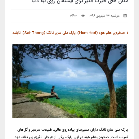
مکان های حیرت انگیز برای ایستادن روی لبه دنیا
دوشنبه 13 شهریور 1396
3402
1. صخره‌ی هام هود (Hum Hod)، پارک ملی سای تانگ (Sai-Thong)، تایلند
پارک ملی سای تانگ دارای مسیر‌های پیاده‌روی عالی، طبیعت سرسبز و گل‌های
کمیاب است. صخره‌ی هام هود در این پارک، یکی از هیجان‌ انگیزترین نقاط دید