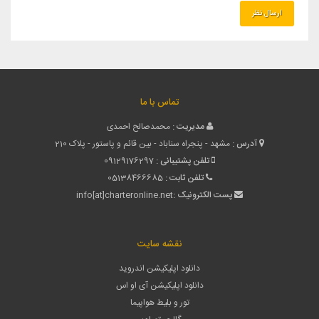
تماس با ما
مدیریت :
محمدصالح احمدی
آدرس :
مشهد - پنجراه سناباد - بین قائم و پاستور - پلاک 210
تلفن پشتیبانی :
09129176297
تلفن ثابت :
05138466685
پست الکترونیک :
info[at]charteronline.net
نقشه سایت
دانلود اپلیکیشن اندروید
دانلود اپلیکیشن آی او اس
تور و بلیط هواپیما