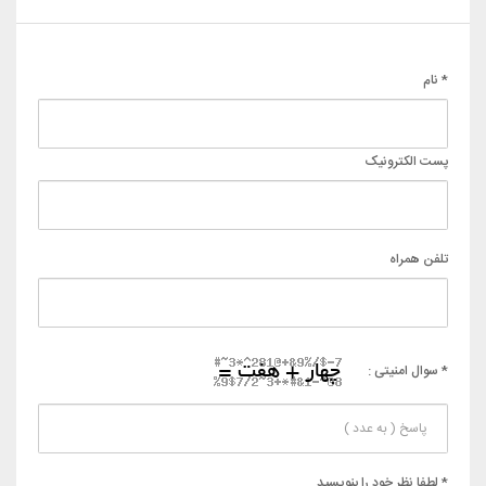
* نام
پست الکترونیک
تلفن همراه
* سوال امنیتی :
* لطفا نظر خود را بنویسید