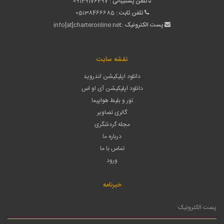
تلفن پشتیبانی :
09129176297
تلفن ثابت :
05138466685
پست الکترونیک :
info[at]charteronline.net
نقشه سایت
دانلود اپلیکیشن اندروید
دانلود اپلیکیشن آی او اس
تور و بلیط هواپیما
گالری تصاویر
مجله گردشگری
درباره ما
تماس با ما
ورود
خبرنامه