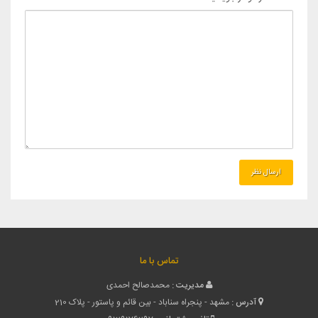
تماس با ما
مدیریت :
محمدصالح احمدی
آدرس :
مشهد - پنجراه سناباد - بین قائم و پاستور - پلاک 210