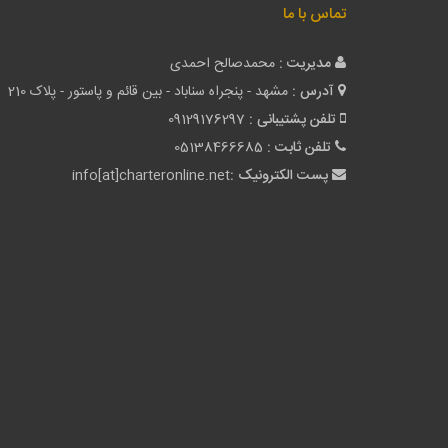
تماس با ما
مدیریت :
محمدصالح احمدی
آدرس :
مشهد - پنجراه سناباد - بین قائم و پاستور - پلاک 210
تلفن پشتیبانی :
09129176297
تلفن ثابت :
05138466685
پست الکترونیک :
info[at]charteronline.net