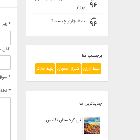
96
پرواز
بهمن
بلیط چارتر چیست؟
96
* نام
تلفن ه
برچسب ها
بلیط ارزان
شیراز اصفهان
بلیط چارتر
* سوال
* لطفا
جدیدترین ها
تور گرجستان تفلیس