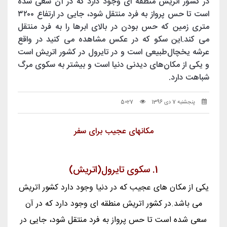
در کشور اتریش منطقه ای وجود دارد که در آن سعی شده
است تا حس پرواز به فرد منتقل شود، جایی در ارتفاع ۳۲۰۰
متری زمین که حس بودن در بالای ابرها را به فرد منتقل
می کند.ﺍﯾﻦ ﺳﮑﻮ ﮐﻪ ﺩﺭ ﻋﮑﺲ ﻣﺸﺎﻫﺪﻩ ﻣﯽ ﮐﻨﯿﺪ ﺩﺭ ﻭﺍﻗﻊ
ﻋﺮﺷﻪ ﯾﺨﭽﺎﻝﻃﺒﯿﻌﯽ ﺍﺳﺖ ﻭ ﺩﺭ ﺗﺎﯾﺮﻭﻝ ﺩﺭ ﮐﺸﻮﺭ ﺍﺗﺮﯾﺶ ﺍﺳﺖ
ﻭ ﯾﮑﯽ ﺍﺯ ﻣﮑﺎﻥﻫﺎﯼ ﺩﯾﺪﻧﯽ ﺩﻧﯿﺎ ﺍﺳﺖ ﻭ ﺑﯿﺸﺘﺮ ﺑﻪ ﺳﮑﻮﯼ ﻣﺮﮒ
ﺷﺒﺎﻫﺖ ﺩﺍﺭﺩ.
پنجشنبه 7 دی 1396
5027
مکانهای عجیب برای سفر
1. سکوی تایرول(اتریش)
یکی از مکان های عجیب که در دنیا وجود دارد کشور اتریش
می باشد.در کشور اتریش منطقه ای وجود دارد که در آن
سعی شده است تا حس پرواز به فرد منتقل شود، جایی در