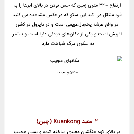
ارتفاع ۳۲۰۰ متری زمین که حس بودن در بالای ابرها را به
فرد منتقل می کند.ﺍﯾﻦ ﺳﮑﻮ ﮐﻪ ﺩﺭ ﻋﮑﺲ ﻣﺸﺎﻫﺪﻩ ﻣﯽ ﮐﻨﯿﺪ
ﺩﺭ ﻭﺍﻗﻊ ﻋﺮﺷﻪ ﯾﺨﭽﺎﻝﻃﺒﯿﻌﯽ ﺍﺳﺖ ﻭ ﺩﺭ ﺗﺎﯾﺮﻭﻝ ﺩﺭ ﮐﺸﻮﺭ
ﺍﺗﺮﯾﺶ ﺍﺳﺖ ﻭ ﯾﮑﯽ ﺍﺯ ﻣﮑﺎﻥﻫﺎﯼ ﺩﯾﺪﻧﯽ ﺩﻧﯿﺎ ﺍﺳﺖ ﻭ ﺑﯿﺸﺘﺮ
ﺑﻪ ﺳﮑﻮﯼ ﻣﺮﮒ ﺷﺒﺎﻫﺖ ﺩﺍﺭﺩ.
مکانهای عجیب
2.
معبد Xuankong (چین)
در بالای کوه هنگشان معبدی ساخته شده و بسیار عجیب