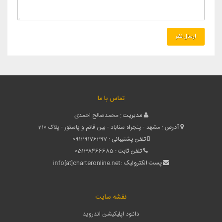
تماس با ما
مدیریت :
محمدصالح احمدی
آدرس :
مشهد - پنجراه سناباد - بین قائم و پاستور - پلاک 210
تلفن پشتیبانی :
09129176297
تلفن ثابت :
05138466685
پست الکترونیک :
info[at]charteronline.net
نقشه سایت
دانلود اپلیکیشن اندروید