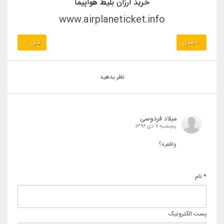
خرید ارزان بلیط هواپیما
www.airplaneticket.info
بعدی
قبلی
نظر بدهید
میلاد فردوسی
پنجشنبه 7 دی 1396
واقعیه؟
* نام
پست الکترونیک