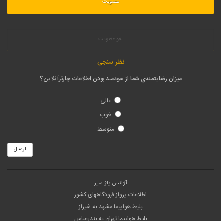
لغو عضویت
نظر سنجی
میزان رضایتمندی شما از سودمند بودن اطلاعات چارترآنلاین؟
عالی
خوب
متوسط
ارسال
آژانس پاژ سیر
اطلاعات پرواز فرودگاههای کشور
بلیط هواپیما مشهد به شیراز
بلیط هواپیما تهران به بندرعباس