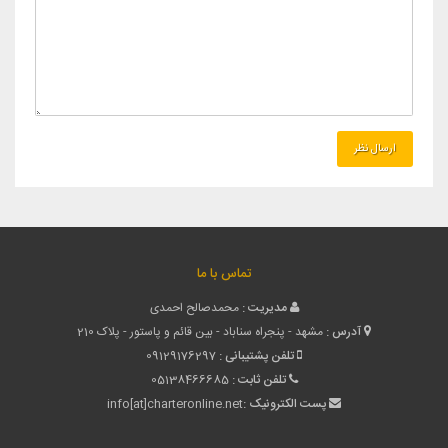
تماس با ما
مدیریت :
محمدصالح احمدی
آدرس :
مشهد - پنجراه سناباد - بین قائم و پاستور - پلاک 210
تلفن پشتیبانی :
09129176297
تلفن ثابت :
05138466685
پست الکترونیک :
info[at]charteronline.net