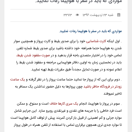
مواردی که باید در سفر با هواپیما رعات نمایید.
شنبه 23 اردیبهشت 1396
3373
مواردی که باید در سفر با هواپیما رعات نمایید.
. اول اینکه
کارت شناسایی
خود را برای صدور بلیط و کارت پرواز و همچنین سوار
شدن به هواپیما حتما همراهه خود داشته باشید برای صدور بلیط شماره تلفن
تماس خود را در اختیار متصدی باجه قرار بدهید و در
صورت مقفود شدن بلیط،
باید در نخستین زمان به اولین دفاتر هواپیمایی مراجعه و مفقود شدن بلیط را
اعلام نموده و در صورت تمایل مجدداً طبق مقررات بلیط تهیه نمایید.
. دوم برای این که از پرواز جا نمانید حتما ساعت پرواز را در نظر گرفته و
یک ساعت
زودتر در فرودگاه حاظر باشید
چون پروازها به دلیل حضور نداشتن یک مسافر به
تاخیر نمیوفتد
. سوم در پرواز با هواپیما، انجام
یک سری کارها خلاف
است و ممنوع، و ممکن
است فرد خاطی را با جریمه های نقدی و غیرنقدی روبرو سازد. این جرایم شامل
موارد جزئی و کم اهمیتی از قبیل باز کردن کمربند پیش از توقف کامل هواپیما است
تا موارد جدی تری همچون برقراری تماس با استفاده از تلفن همراه در طول پرواز.