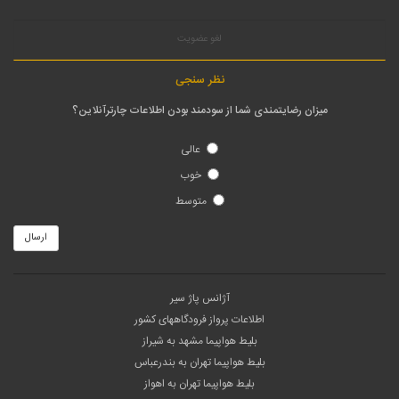
لغو عضویت
نظر سنجی
میزان رضایتمندی شما از سودمند بودن اطلاعات چارترآنلاین؟
عالی
خوب
متوسط
ارسال
آژانس پاژ سیر
اطلاعات پرواز فرودگاههای کشور
بلیط هواپیما مشهد به شیراز
بلیط هواپیما تهران به بندرعباس
بلیط هواپیما تهران به اهواز