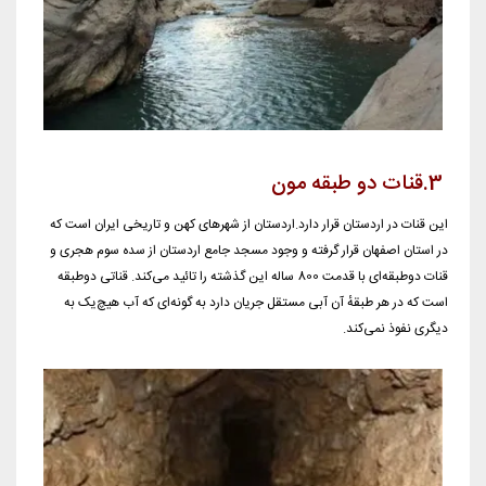
3.قنات دو طبقه مون
این قنات در اردستان قرار دارد.اردستان از شهرهای كهن و تاریخی ایران است كه
در استان اصفهان قرار گرفته و وجود مسجد جامع اردستان از سده سوم هجری و
قنات دوطبقه‌ای با قدمت 800 ساله این گذشته را تائید می‌كند. قناتی دوطبقه
است که در هر طبقهٔ آن آبی مستقل جریان دارد به گونه‌ای که آب هیچ‌یک به
دیگری نفوذ نمی‌کند.