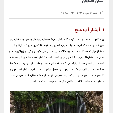
استان اصفهان
شنبه 6 خرداد 1396
4578
1. آبشار آب ملخ
روستای آب ملخ در دامنه کوه دنا سرشار از چشمه‌سارهای گوارا و سرد و آبشارهای
خروشانی است که آب خود را از ذوب شدن برف کوه دنا تامین می‌کند. آبشار آب
ملخ از فراز کوهستان به طرف رودخانه ماربر سرازیر می شود و یکی از زیباترین و در
عین حال خطرناکترین آبشارهای ایران است که به آبشار تخت سلیمان نیز معروف
است.این آبشار به دلیل ترکیباتی که در آب آن هست و باعث از بین رفتن ملخ ها
میشود به این نام معروف است.بهترین فصل برای بازدید از این آبشار فصل بهار و
تابستون است چون در این فصل ها هم می توانیداز هوا و منظره لذت ببرین، هم
در طول سه ساعت اقامت، طلوع و غروب خورشید رو تماشا کنید.