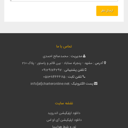
تماس با ما
مدیریت :
محمدصالح احمدی
آدرس :
مشهد - پنجراه سناباد - بین قائم و پاستور - پلاک 210
تلفن پشتیبانی :
09129176297
تلفن ثابت :
05138466685
پست الکترونیک :
info[at]charteronline.net
نقشه سایت
دانلود اپلیکیشن اندروید
دانلود اپلیکیشن آی او اس
تور و بلیط هواپیما