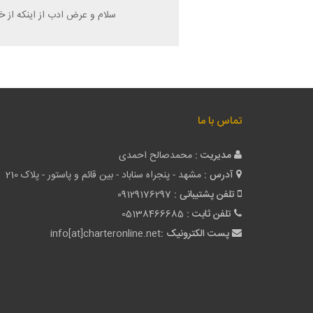
سلام و عرض ادب از اینکه از خ
تماس با ما
مدیریت :
محمدصالح احمدی
آدرس :
مشهد - پنجراه سناباد - بین قائم و پاستور - پلاک 210
تلفن پشتیبانی :
09129176297
تلفن ثابت :
05138466685
پست الکترونیک :
info[at]charteronline.net