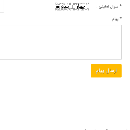
* سوال امنیتی :
* پیام