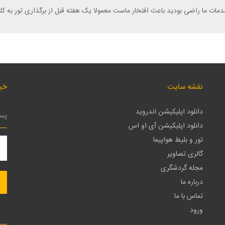
دمات ما راضی بودید باعث افتخار ماست معمولا یک هفته قبل از برگذاری تور به کلی
نقشه سایت
خبر
دانلود اپلیکیشن اندروید
دانلود اپلیکیشن آی او اس
تور و بلیط هواپیما
گالری تصاویر
مجله گردشگری
درباره ما
تماس با ما
ورود