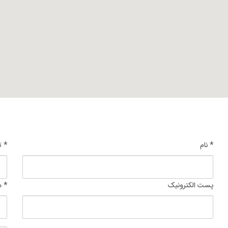
* نام
* ت
پست الکترونیک
* 