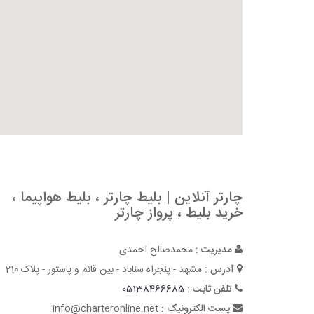
چارتر آنلاین | بلیط چارتر ، بلیط هواپیما ،
خرید بلیط ، پرواز چارتر
مدیریت :
محمدصالح احمدی
آدرس :
مشهد - پنجراه سناباد - بین قائم و پاستور - پلاک 210
تلفن ثابت :
05138466685
پست الکترونیک :
info@charteronline.net