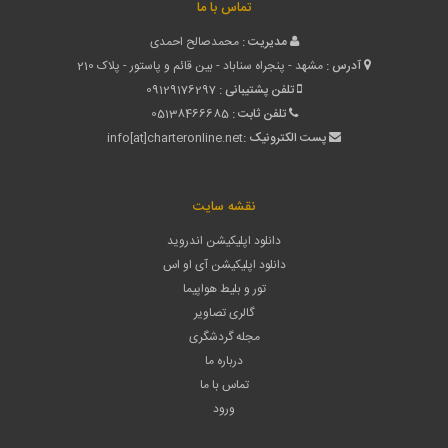
تماس با ما
مدیریت :
محمدصالح احمدی
آدرس :
مشهد - پنجراه سناباد - بین قائم و پاستور - پلاک 210
تلفن پشتیبانی :
09129176297
تلفن ثابت :
05138466685
پست الکترونیک :
info[at]charteronline.net
نقشه سایت
دانلود اپلیکیشن اندروید
دانلود اپلیکیشن آی او اس
تور و بلیط هواپیما
گالری تصاویر
مجله گردشگری
درباره ما
تماس با ما
ورود