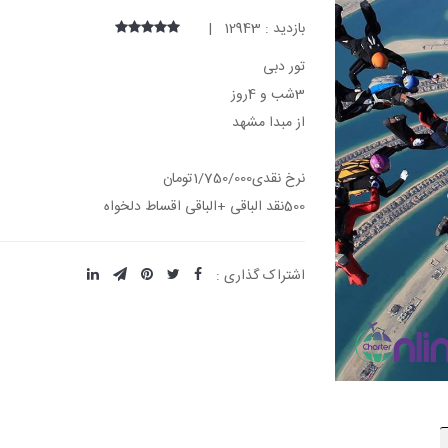
بازدید : 12943 |
تور دبی
3شب و 4روز
از مبدا مشهد
نرخ نقدی1/750/000تومان
500نقد الباقی +الباقی اقساط دلخواه
اشتراک گذاری :