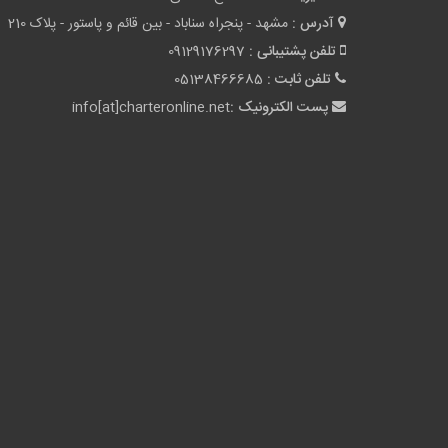
آدرس :
مشهد - پنجراه سناباد - بین قائم و پاستور - پلاک 210
تلفن پشتیبانی :
09129176297
تلفن ثابت :
05138466685
پست الکترونیک :
info[at]charteronline.net