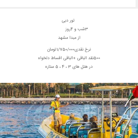
تور دبی
3شب و 4روز
از مبدا مشهد
نرخ نقدی1/750/000تومان
500نقد الباقی +الباقی اقساط دلخواه
در هتل های 3 ، 4 ، 5 ستاره