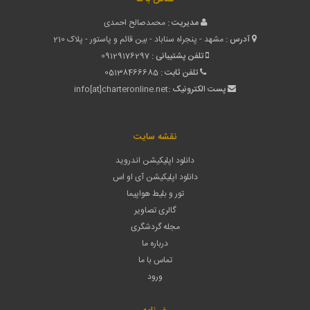
مدیریت :
محمدصالح احمدی
آدرس :
مشهد - پنجراه سناباد - بین قائم و پاستور - پلاک 210
تلفن پشتیبانی :
09129176297
تلفن ثابت :
05138466685
پست الکترونیک :
info[at]charteronline.net
نقشه سایت
دانلود اپلیکیشن اندروید
دانلود اپلیکیشن آی او اس
تور و بلیط هواپیما
گالری تصاویر
مجله گردشگری
درباره ما
تماس با ما
ورود