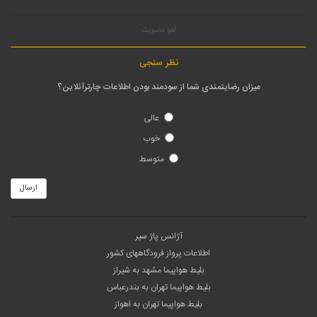
لغو عضویت
نظر سنجی
میزان رضایتمندی شما از سودمند بودن اطلاعات چارترآنلاین؟
عالی
خوب
متوسط
ارسال
آژانس پاژ سیر
اطلاعات پرواز فرودگاههای کشور
بلیط هواپیما مشهد به شیراز
بلیط هواپیما تهران به بندرعباس
بلیط هواپیما تهران به اهواز