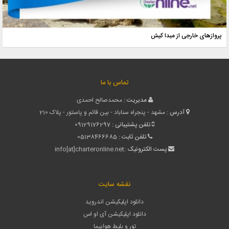
پروازهای خارجی از مبدا کیش
تماس با ما
مدیریت :
محمدصالح احمدی
آدرس :
مشهد - پنجراه سناباد - بین قائم و پاستور - پلاک 210
تلفن پشتیبانی :
09129176297
تلفن ثابت :
05138466685
پست الکترونیک :
info[at]charteronline.net
نقشه سایت
دانلود اپلیکیشن اندروید
دانلود اپلیکیشن آی او اس
تور و بلیط هواپیما