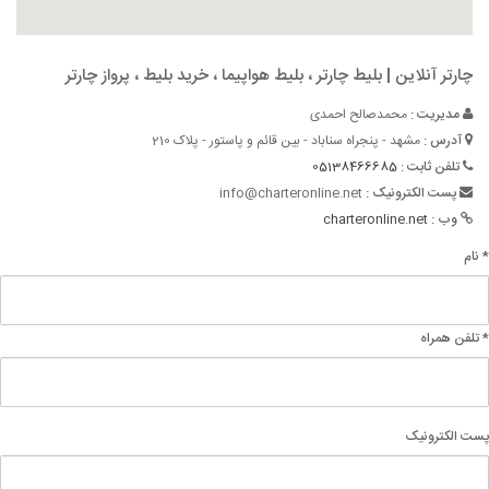
چارتر آنلاین | بلیط چارتر ، بلیط هواپیما ، خرید بلیط ، پرواز چارتر
مدیریت :
محمدصالح احمدی
آدرس :
مشهد - پنجراه سناباد - بین قائم و پاستور - پلاک 210
تلفن ثابت :
05138466685
پست الکترونیک :
info@charteronline.net
وب :
charteronline.net
* نام
* تلفن همراه
پست الکترونیک