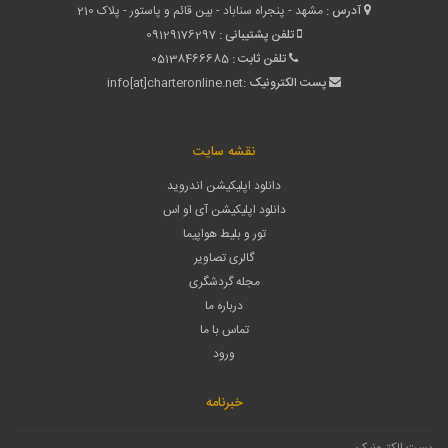
آدرس :
مشهد - پنجراه سناباد - بین قائم و پاستور - پلاک 210
تلفن پشتیبانی :
09129176297
تلفن ثابت :
05138466685
پست الکترونیک :
info[at]charteronline.net
نقشه سایت
دانلود اپلیکیشن اندروید
دانلود اپلیکیشن آی او اس
تور و بلیط هواپیما
گالری تصاویر
مجله گردشگری
درباره ما
تماس با ما
ورود
خبرنامه