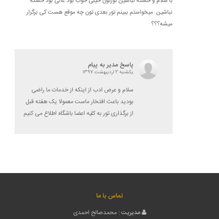
با سلام و خسته نباشین تورتون خیلی خوب بود عالی بود خسته
نباشین. میخواستم ببینم تور بعدی تون چه موقع هست کی برگزار
میشه؟؟؟
پاسخ مدیر به پیام
یکشنبه 2 اردیبهشت 1397
سلام و عرض ادب از اینکه از خدمات ما راضی
بودید باعث افتخار ماست معمولا یک هفته قبل
از برگذاری تور به کلیه اعضا باشگاه اطلاع می کنیم
تماس با ما
مدیریت :
محمدصالح احمدی