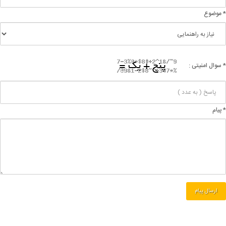
* موضوع
* سوال امنیتی :
* پیام