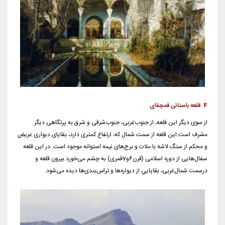
4. قلعه باستانی قمچقای
از سوی دیگر این قلعه، از جنوب‌غربی، جنوب‌شرقی و شرق به پرتگاهی دیگر
مشرف است.این قلعه از سمت شمال که، ارتفاع کمتری دارد، بقایای دیواری عریض
و محکم از سنگ لاشه با ملات و برج‌های نیمه استوانه موجود است. در این قلعه
سفال‌هایی از دوره اسلامی (قرن6و7قمری) به چشم می‌خورد.بیرون قلعه و
درسمت شمال‌غربی، بقایایي از دیواره‌ها و تراس‌بندی‌ها دیده می‌شود.