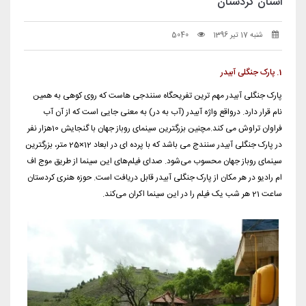
استان کردستان
شنبه 17 تیر 1396
5040
1. پارک جنگلی آبیدر
پارک جنگلی آبیدر مهم ترین تفریحگاه سنندجی هاست که روی کوهی به همین
نام قرار دارد. درواقع واژه آبیدر (آب به در) به معنی جایی است که از آن آب
فراوان تراوش می کند.مچنین بزرگترین سینمای روباز جهان با گنجایش 10هزار نفر
در پارک جنگلی آبیدر سنندج می باشد که با پرده ای در ابعاد 12×25 متر، بزرگترین
سینمای روباز جهان محسوب می‌شود. صدای فیلم‌های این سینما از طریق موج اف
ام رادیو در هر مکان از پارک جنگلی آبیدر قابل دریافت است. حوزه هنری کردستان
ساعت 21 هر شب یک فیلم را در این سینما اکران می‌کند.