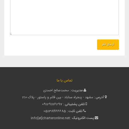
تماس با ما
مدیریت :
محمدصالح احمدی
آدرس :
مشهد - پنجراه سناباد - بین قائم و پاستور - پلاک 210
تلفن پشتیبانی :
09129176297
تلفن ثابت :
05138466685
پست الکترونیک :
info[at]charteronline.net