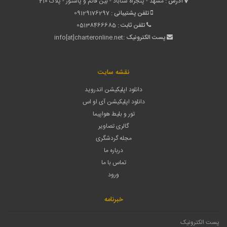
آدرس :
مشهد - پنجراه سناباد - بین قائم و پاستور - پلاک 210
تلفن پشتیبانی :
09129176297
تلفن ثابت :
05138466685
پست الکترونیک :
info[at]charteronline.net
نقشه سایت
دانلود اپلیکیشن اندروید
دانلود اپلیکیشن آی او اس
تور و بلیط هواپیما
گالری تصاویر
مجله گردشگری
درباره ما
تماس با ما
ورود
خبرنامه