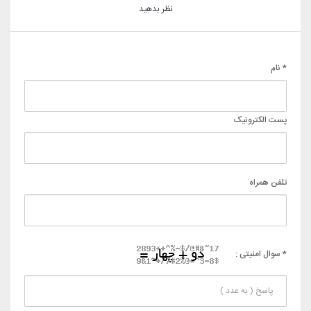
نظر بدهید
* نام
پست الکترونیک
تلفن همراه
* سوال امنیتی :