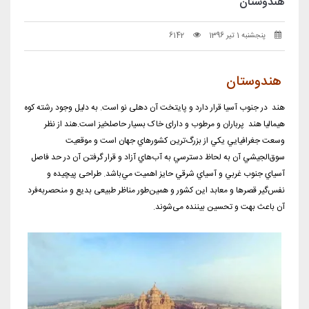
هندوستان
پنجشنبه 1 تیر 1396
6142
هندوستان
هند در جنوب آسیا قرار دارد و پایتخت آن دهلی نو است. به دلیل وجود رشته‌ کوه
هیمالیا هند پرباران و مرطوب و دارای خاک بسیار حاصلخیز است.هند از نظر
وسعت جغرافيايي يكي از بزرگ‌ترين كشورهاي جهان است و موقعيت
سوق‌الجيشي آن به لحاظ دسترسي به آب‌هاي آزاد و قرار گرفتن آن در حد فاصل
آسياي جنوب غربي و آسياي شرقي حايز اهميت مي‌باشد. طراحی پیچیده و
نفس‌گیر قصرها و معابد این کشور و همین‌طور مناظر طبیعی بدیع و منحصربه‌فرد
آن باعث بهت و تحسین بیننده می‌شوند.