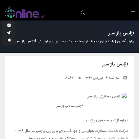
آژانس پاژ سیر
چارتر آنلاین | بلیط چارتر ، بلیط هواپیما ، خرید بلیط ، پرواز چارتر
آژانس پاژ سیر
آژانس پاژ سیر
سه شنبه 14 فروردین 1397
8567
آژانس مسافرتی پاژ سیر
درباره آژانس مسافرتی پاژسیر
شرکت خدمات مسافرت هوایــی و جهانگـــردی و زیارتی پاژسیر در سال 1378
شروع به کار کرد ، این شرکت در سال 1380 موفق به اخذ همه مجورها ی