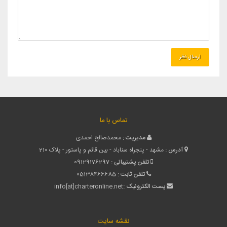
تماس با ما
مدیریت :
محمدصالح احمدی
آدرس :
مشهد - پنجراه سناباد - بین قائم و پاستور - پلاک 210
تلفن پشتیبانی :
09129176297
تلفن ثابت :
05138466685
پست الکترونیک :
info[at]charteronline.net
نقشه سایت