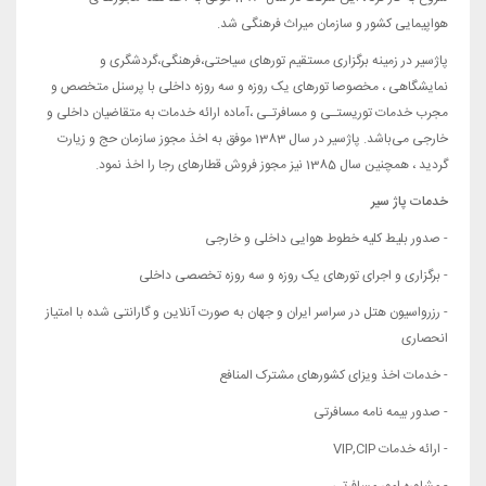
هواپیمایی کشور و سازمان میراث فرهنگی شد.
پاژسیر در زمینه برگزاری مستقیم تورهای سیاحتی،فرهنگی،گردشگری و
نمایشگاهی ، مخصوصا تورهای یک روزه و سه روزه داخلی با پرسنل متخصص و
مجرب خدمات توریستـی و مسافرتـی ،آماده ارائه خدمات به متقاضیان داخلی و
خارجی می‌باشد. پاژسیر در سال 1383 موفق به اخذ مجوز سازمان حج و زیارت
گردید ، همچنین سال 1385 نیز مجوز فروش قطارهای رجا را اخذ نمود.
خدمات پاژ سیر
- صدور بلیط کلیه خطوط هوایی داخلی و خارجی
- برگزاری و اجرای تورهای یک روزه و سه روزه تخصصی داخلی
- رزرواسیون هتل در سراسر ایران و جهان به صورت آنلاین و گارانتی شده با امتیاز
انحصاری
- خدمات اخذ ویزای کشورهای مشترک المنافع
- صدور بیمه نامه مسافرتی
- ارائه خدمات VIP,CIP