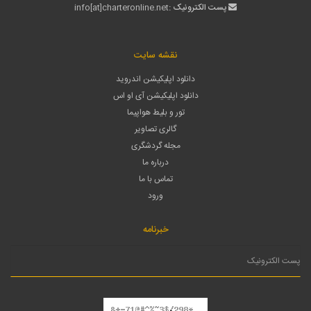
پست الکترونیک :
info[at]charteronline.net
نقشه سایت
دانلود اپلیکیشن اندروید
دانلود اپلیکیشن آی او اس
تور و بلیط هواپیما
گالری تصاویر
مجله گردشگری
درباره ما
تماس با ما
ورود
خبرنامه