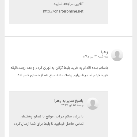
آنلاین مراجعه نمایید
http://charteronline.net
زهرا
سه شنبه 12 تیر 1397
باسلام بنده اقدام به خريد بليط گرگان به تهران كردم و بعدازچنددقيقه
تاييد كردم اما بليط برايم پيامك نشد مبلغ هم از حسابم كسر شد
پاسخ مدیر به زهرا
جمعه 15 تیر 1397
با عرض سلام در این مواقع با شماره پشتیبان
تماس حاصل فرمایید تا بلیط برای شما ارسال گردد