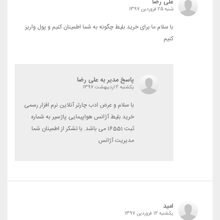
علی رضا
شنبه 25 فروردین 1397
با سلام ما برای خرید بلیط چگونه به شما اطمینان کنیم و پول واریز
کنیم
پاسخ مدیر به علی رضا
یکشنبه 2 اردیبهشت 1397
با سلام و عرض ادب چارتر آنلاین نرم افزار رسمی
خرید بلیط آژانس هواپیمایی پاژسیر به شماره
ثبت 16551 می باشد. با تشکر از اطمینان شما
مدیریت آژانس
امید
یکشنبه 12 فروردین 1397