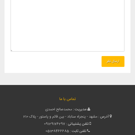
تماس با ما
مدیریت :
محمدصالح احمدی
آدرس :
مشهد - پنجراه سناباد - بین قائم و پاستور - پلاک 210
تلفن پشتیبانی :
09129176297
تلفن ثابت :
05138466685