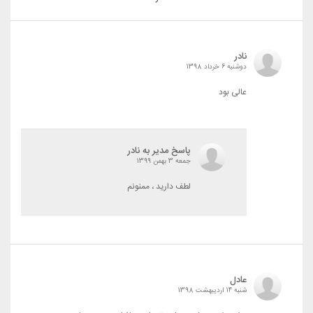
نادر
دوشنبه 6 خرداد 1398
عالی بود
پاسخ مدیر به نادر
جمعه 3 بهمن 1399
لطف دارید ، ممنونم
عادل
شنبه 14 اردیبهشت 1398