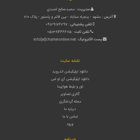
مدیریت :
محمدصالح احمدی
آدرس :
مشهد - پنجراه سناباد - بین قائم و پاستور - پلاک 210
تلفن پشتیبانی :
09129176297
تلفن ثابت :
05138466685
پست الکترونیک :
info[at]charteronline.net
نقشه سایت
دانلود اپلیکیشن اندروید
دانلود اپلیکیشن آی او اس
تور و بلیط هواپیما
گالری تصاویر
مجله گردشگری
درباره ما
تماس با ما
ورود
خبرنامه