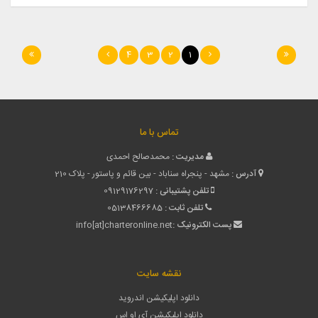
4
3
2
1
تماس با ما
مدیریت :
محمدصالح احمدی
آدرس :
مشهد - پنجراه سناباد - بین قائم و پاستور - پلاک 210
تلفن پشتیبانی :
09129176297
تلفن ثابت :
05138466685
پست الکترونیک :
info[at]charteronline.net
نقشه سایت
دانلود اپلیکیشن اندروید
دانلود اپلیکیشن آی او اس