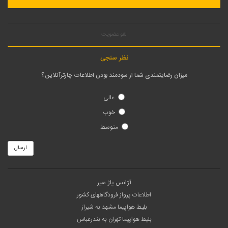
لغو عضویت
نظر سنجی
میزان رضایتمندی شما از سودمند بودن اطلاعات چارترآنلاین؟
عالی
خوب
متوسط
ارسال
آژانس پاژ سیر
اطلاعات پرواز فرودگاههای کشور
بلیط هواپیما مشهد به شیراز
بلیط هواپیما تهران به بندرعباس