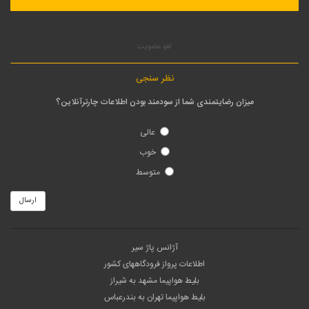
لغو عضویت
نظر سنجی
میزان رضایتمندی شما از سودمند بودن اطلاعات چارترآنلاین؟
عالی
خوب
متوسط
ارسال
آژانس پاژ سیر
اطلاعات پرواز فرودگاههای کشور
بلیط هواپیما مشهد به شیراز
بلیط هواپیما تهران به بندرعباس