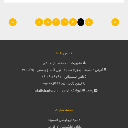
5
4
3
2
1
تماس با ما
مدیریت :
محمدصالح احمدی
آدرس :
مشهد - پنجراه سناباد - بین قائم و پاستور - پلاک 210
تلفن پشتیبانی :
09129176297
تلفن ثابت :
05138466685
پست الکترونیک :
info[at]charteronline.net
نقشه سایت
دانلود اپلیکیشن اندروید
دانلود اپلیکیشن آی او اس