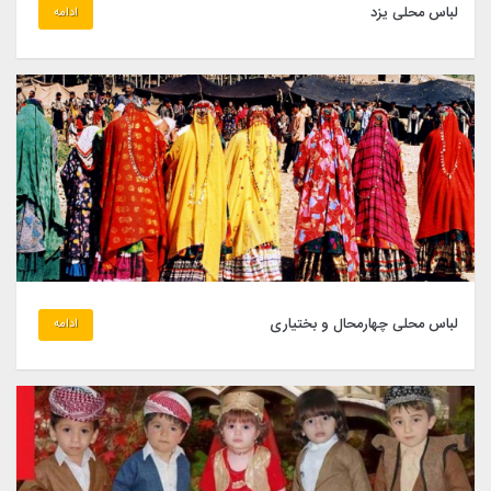
لباس محلی يزد
ادامه
لباس محلی چهارمحال و بختیاری
ادامه