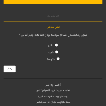
لغو عضویت
نظر سنجی
میزان رضایتمندی شما از سودمند بودن اطلاعات چارترآنلاین؟
عالی
خوب
متوسط
ارسال
آژانس پاژ سیر
اطلاعات پرواز فرودگاههای کشور
بلیط هواپیما مشهد به شیراز
بلیط هواپیما تهران به بندرعباس