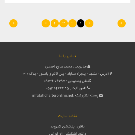
4
3
2
1
تماس با ما
مدیریت :
محمدصالح احمدی
آدرس :
مشهد - پنجراه سناباد - بین قائم و پاستور - پلاک 210
تلفن پشتیبانی :
09129176297
تلفن ثابت :
05138466685
پست الکترونیک :
info[at]charteronline.net
نقشه سایت
دانلود اپلیکیشن اندروید
دانلود اپلیکیشن آی او اس