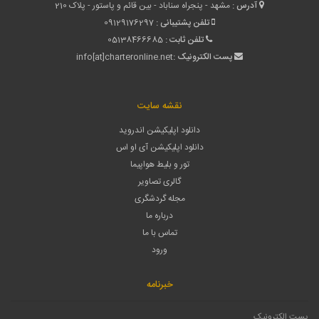
آدرس :
مشهد - پنجراه سناباد - بین قائم و پاستور - پلاک 210
تلفن پشتیبانی :
09129176297
تلفن ثابت :
05138466685
پست الکترونیک :
info[at]charteronline.net
نقشه سایت
دانلود اپلیکیشن اندروید
دانلود اپلیکیشن آی او اس
تور و بلیط هواپیما
گالری تصاویر
مجله گردشگری
درباره ما
تماس با ما
ورود
خبرنامه