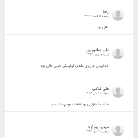
رضا
جمعه 11 اسفند 1396
عالی بود
علی صادق پور
شنبه 7 بهمن 1396
خداییش چارتری ماهان کیفیتش خیلی عالی بود
علی غلامی
دوشنبه 4 دی 1396
هواپیما چارتری رو نشنیده بودم جالب بود!
مهدی پورآزاد
دوشنبه 4 دی 1396