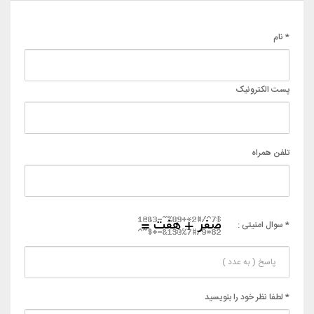
* نام
پست الکترونیک
تلفن همراه
* سوال امنیتی :
* لطفا نظر خود را بنویسید