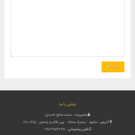
تماس با ما
مدیریت :
محمدصالح احمدی
آدرس :
مشهد - پنجراه سناباد - بین قائم و پاستور - پلاک 210
تلفن پشتیبانی :
09129176297