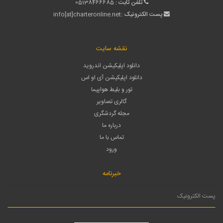
تلفن ثابت :
05138466685
پست الکترونیک :
info[at]charteronline.net
نقشه سایت
دانلود اپلیکیشن اندروید
دانلود اپلیکیشن آی او اس
تور و بلیط هواپیما
گالری تصاویر
مجله گردشگری
درباره ما
تماس با ما
ورود
خبرنامه