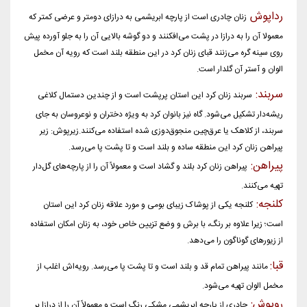
رداپوش
زنان چادری است از پارچه ابریشمی به درازای دومتر و عرضی کمتر که
معمولا آن را به درازا در پشت می‌افکنند و دو گوشه بالایی آن را به جلو آورده پیش
روی سینه گره می‌زنند قبای زنان کرد در این منطقه بلند است که رویه آن مخمل
الوان و آستر آن گلدار است.
سربند:
سربند زنان کرد این استان پرپشت است و از چندین دستمال کلاغی
ریشه‌دار تشکیل می‌شود. گاه نیز بانوان کرد به ویژه دختران و نوعروسان به جای
سربند، از کلاهک یا عرق‌چین منجوق‌دوزی شده استفاده می‌کنند.زیرپوش: زیر
پیراهن زنان کرد این منطقه ساده و بلند است و تا پشت پا می‌رسد.
پیراهن:
پیراهن زنان کرد بلند و گشاد است و معمولاً آن را از پارچه‌های گل‌دار
تهیه می‌کنند.
کلنجه:
کلنجه یکی از پوشاک زیبای بومی و مورد علاقه زنان کرد این استان
است؛ زیرا علاوه بر رنگ، با برش و وضع تزیین خاص خود، به زنان امکان استفاده
از زیورهای گوناگون را می‌دهد.
قبا:
مانند پیراهن تمام قد و بلند است و تا پشت پا می‌رسد. رویه‌اش اغلب از
مخمل الوان تهیه می‌شود.
روپوش:
چادری از پارچه ابریشمی مشکی رنگ است و معمولاً آن را از درازا بر