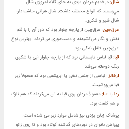
شال:
در قدیم مردان یزدی به جای كلاه امروزی شال
مي‌بستند كه انواع مختلف داشت. شال هراتی حاشيه‌دار،
شال شير و شكری.
عرق‌چين:
عرق‌چين از پارچه چلوار بود كه دور آن را با قلم
نقش و نگار می‌كشيدند و دست‌دوزی می‌كردند. بهترين نوع
عرق‌چين فلفل نمكی بود.
قبا:
قبا لباس تابستانی بود كه از پارچه چلوار آبی يا شكری
رنگ دوخته می‌شد.
ارخالق:
لباسی از جنس نخی يا ابريشمی بود كه معمولاً زير
قبا می‌پوشيدند.
ردا يا عبا:
معمولاً مردان روی قبا به تن می‌كردند كه هم نازک
و هم كلفت بود.
پوشاک زنان یزدی نیز شامل موارد زیر می شده است.
پيراهن بانوان در دوره‌های گذشته كوتاه بود و تا روی زانو