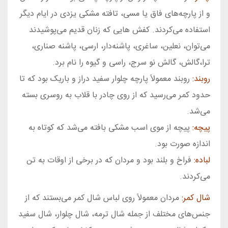
و از پارچه‌های فاق يا مسی، تافته مشكی يزدی در ايام ديگر
استفاده می‌كردند. كفش هايی كه زنان قديم می‌پوشيدند
می‌توان، ‌نعلين، ساغری، پاشنه‌دار، ارسی، پاشنه صناری،
ترا،گالش، گالش نو سرج، راسی و گيوه را نام برد.
روبند:
روبند معمولاً پارچه چلوار سفيد دراز و باريک بود كه تا
حدود كمر می‌رسيد كه از روی چادر با قلاب به روسری بسته
می‌شد.
پيچه:
پيچه از موی اسب مشكی بافته می‌شد كه كوتاه به
اندازه صورت بود.
لباده:
فراخ و بلند بود و مردان كه در برخی از اوقات به تن
می‌كردند.
شال كمر:
مردان معمولاً روی لباس شال كمر می‌بستند كه از
جنس‌های مختلف از جمله شال ترمه، شال چلوار، شال سفيد