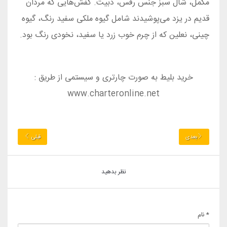
مكمل، شال سبز جنس رفس، دبيت. كفش‌هايی كه مردان
قديم در يزد می‌پوشيدند شامل گيوه ملكی سفيد رنگ، گيوه
چينی، نعلين كه از چرم خوب زرد يا سفيد، نخودی رنگ بود.
خرید بلیط به صورت چارتری و سیستمی از طریق :
www.charteronline.net
بعدی
قبلی
نظر بدهید
* نام