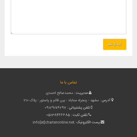
تماس با ما
مدیریت :
محمدصالح احمدی
آدرس :
مشهد - پنجراه سناباد - بین قائم و پاستور - پلاک 210
تلفن پشتیبانی :
09129176297
تلفن ثابت :
05138466685
پست الکترونیک :
info[at]charteronline.net