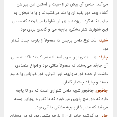
می‌آمد. جنس آن بيش تر از چيت و آستين اين پيراهن
گشاد بود، دور بقيه آن يا بند می‌كشيدند و يا با قيطون به
جای دكمه گره می‌زدند و زير آن شلوا پا می‌كردند كه جنس
اين شلوارها شلر مشكی، پارچه می و گاندی يزدی بود.
شليته:
يک نوع دامن پرچين كه معمولاً از پارچه چيت گلدار
بود.
چارقد:
زنان یزدی از روسری استفاده نمی‌كردند بلكه به جای
آن چارقد می‌بستند كه معمولاً مثلثی بود و انواع متعددی
داشت از جمله تور مرواريد، تور اشرفی، تور خيابانی يا عاليم
پسند و چارقد چيتدار گلدار.
چاقچور:
چاقچور شبيه دامن شلواری است كه دو تا پاچه
دارد كه دور مچ پاچين می‌خورد كه با كفی و روپايی بسته
می‌شد كه معمولاً از پارچه مشكی يا آبی بود.
چادر:
در گذشته چادر زنان از پارچه پشمی بود كه در زمستان