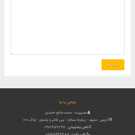
تماس با ما
مدیریت :
محمدصالح احمدی
آدرس :
مشهد - پنجراه سناباد - بین قائم و پاستور - پلاک 210
تلفن پشتیبانی :
09129176297
تلفن ثابت :
05138466685