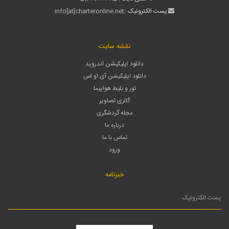
پست الکترونیک :
info[at]charteronline.net
نقشه سایت
دانلود اپلیکیشن اندروید
دانلود اپلیکیشن آی او اس
تور و بلیط هواپیما
گالری تصاویر
مجله گردشگری
درباره ما
تماس با ما
ورود
خبرنامه