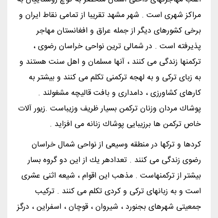
مراكز شهری است . شهر مشهد تقریبا از تمامی نقاط ایران و
برخی كشورهای دیگر از جمله عراق و افغانستان مهاجر
پذیرفته است . در شمالی ترین نواحی خراسان رضوی ،
تركمنها زندگی می كنند ، آنها مسلمان و اهل سنت هستند و
به زبای تركی و به لهجه تركمنی تكلم می كنند و بیشتر به
كارهای كشاورزی ، دامداری و بافت قالیچه مشغولند .
پوشاك مردان وزنان تركمن بسیار ظریف وزیباست .زیور آلات
خاص تركمن ها برزیبایی پوشاك زنانه می افزاید .
كردها و تركها در منطقه وسیعی از نواحی شمال خراسان
رضوی زندگی می كنند . تعدادهر یك از این دو گروه بسار
بیشتر از تركمنهاست . مذهب این اقوام ، شیعه اثنی عشری
است و به زبانهای تركی و كردی تكلم می كنند . تركیب
جمعیتی شهرهای بجنورد ، شیروان ، قوچان ، اسفراین ، درگز