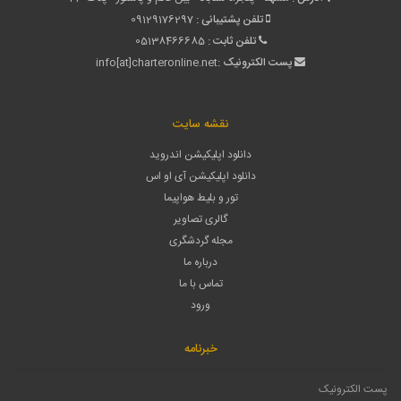
تلفن پشتیبانی :
09129176297
تلفن ثابت :
05138466685
پست الکترونیک :
info[at]charteronline.net
نقشه سایت
دانلود اپلیکیشن اندروید
دانلود اپلیکیشن آی او اس
تور و بلیط هواپیما
گالری تصاویر
مجله گردشگری
درباره ما
تماس با ما
ورود
خبرنامه