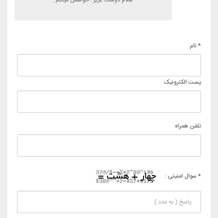
سلام دوست عزیز . خواهش میکنم .
* نام
پست الکترونیک
تلفن همراه
* سوال امنیتی :