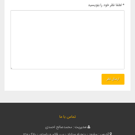
* لطفا نظر خود را بنویسید
تماس با ما
مدیریت :
محمدصالح احمدی
آدرس :
مشهد - پنجراه سناباد - بین قائم و پاستور - پلاک 210