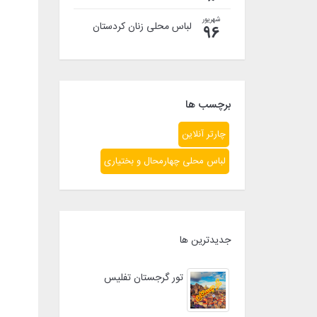
شهریور
لباس محلی زنان کردستان
96
برچسب ها
چارتر آنلاین
لباس محلی چهارمحال و بختیاری
جدیدترین ها
تور گرجستان تفلیس