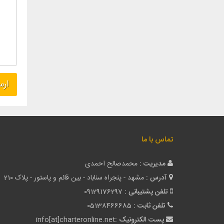
تماس با ما
مدیریت :
محمدصالح احمدی
آدرس :
مشهد - پنجراه سناباد - بین قائم و پاستور - پلاک 210
تلفن پشتیبانی :
09129176297
تلفن ثابت :
05138466685
پست الکترونیک :
info[at]charteronline.net