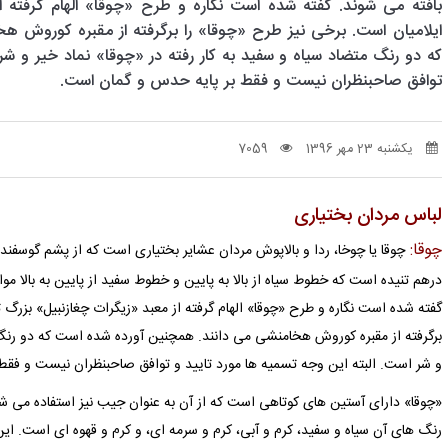
بافته می شوند. گفته شده است نگاره و طرح «چوقا» الهام گرفته از
ایلامیان است. برخی نیز طرح «چوقا» را برگرفته از مقبره کوروش 
که دو رنگ متضاد سیاه و سفید به کار رفته در «چوقا» نماد خیر و شر 
توافق صاحبنظران نیست و فقط بر پایه حدس و گمان است.
یکشنبه 23 مهر 1396
7059
لباس مردان بختیاری
چوقا:
چوقا یا چوخا، ردا و بالاپوش مردان عشایر بختیاری است که از پشم گوسفن
درهم تنیده است که خطوط سیاه از بالا به پایین و خطوط سفید از پایین به بالا مو
گفته شده است نگاره و طرح «چوقا» الهام گرفته از معبد «زیگرات چغازنبیل» بزرگ 
برگرفته از مقبره کوروش هخامنشی می دانند. همچنین آورده شده است که دو رنگ م
و شر است. البته این وجه تسمیه ها مورد تایید و توافق صاحبنظران نیست و فق
«چوقا» دارای آستین های کوتاهی است که از آن به عنوان جیب نیز استفاده می شود
رنگ های آن سیاه و سفید، کرم و آبی، کرم و سرمه ای، و کرم و قهوه ای است. ا