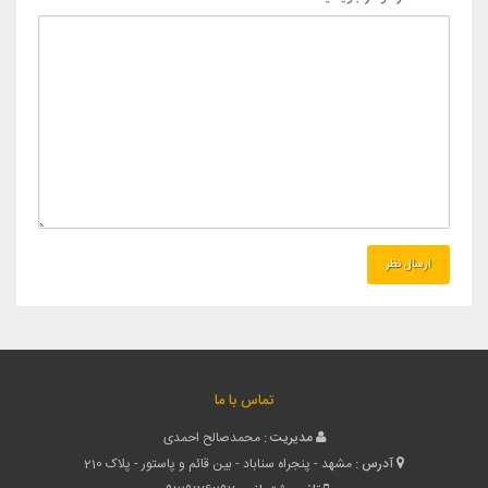
تماس با ما
مدیریت :
محمدصالح احمدی
آدرس :
مشهد - پنجراه سناباد - بین قائم و پاستور - پلاک 210