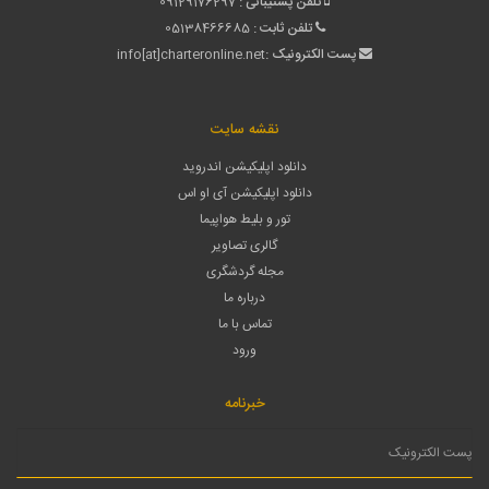
تلفن پشتیبانی :
09129176297
تلفن ثابت :
05138466685
پست الکترونیک :
info[at]charteronline.net
نقشه سایت
دانلود اپلیکیشن اندروید
دانلود اپلیکیشن آی او اس
تور و بلیط هواپیما
گالری تصاویر
مجله گردشگری
درباره ما
تماس با ما
ورود
خبرنامه