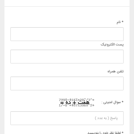
* نام
پست الکترونیک
تلفن همراه
* سوال امنیتی :
* لطفا نظر خود را بنویسید