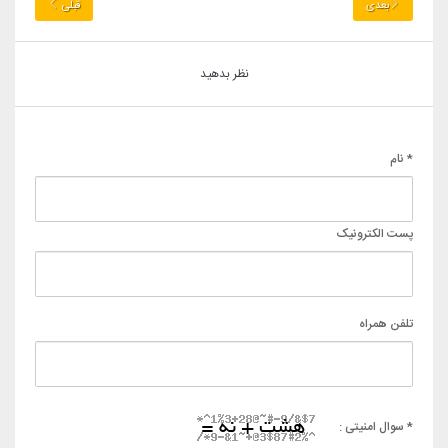
بعدی
قبلی
نظر بدهید
* نام
پست الکترونیک
تلفن همراه
* سوال امنیتی :