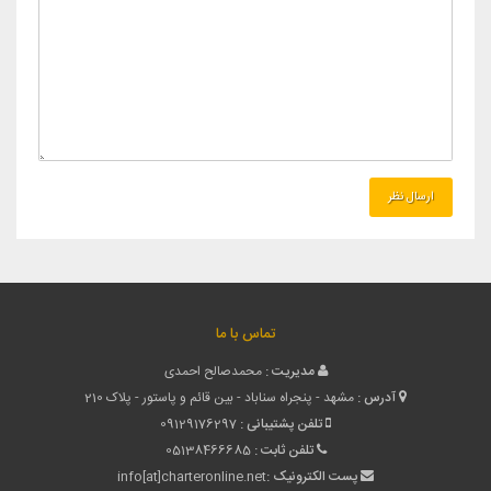
تماس با ما
مدیریت :
محمدصالح احمدی
آدرس :
مشهد - پنجراه سناباد - بین قائم و پاستور - پلاک 210
تلفن پشتیبانی :
09129176297
تلفن ثابت :
05138466685
پست الکترونیک :
info[at]charteronline.net