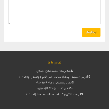
تماس با ما
مدیریت :
محمدصالح احمدی
آدرس :
مشهد - پنجراه سناباد - بین قائم و پاستور - پلاک 210
تلفن پشتیبانی :
09129176297
تلفن ثابت :
05138466685
پست الکترونیک :
info[at]charteronline.net