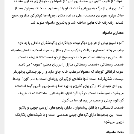
اشرف" از طارم ، "عون بن محمد بن علی" از همراهان مجروح وی به این منطقه
آمد. وی قبل از مرگ به چوپانی گفت كه او را در همان‌جا به خاک بسپارد. بعد از
خاک‌سپاری عون بن محمدبن علی در این مكان ، چوپان‌ها کم‌کم گرد مزار وی جمع
شدند. رفته‌رفته خانه‌هایی ساخته شد و به‌تدریج ماسوله متولد شد.
معماری ماسوله
آنچه امروز بیش از هر چیز دیگر توجه جهانگردان و گردشگران داخلی را به خود
جلب می‌کند ؛ معماری ، بافت و تركیب سنتی منازل ماسوله است.خانه‌های ماسوله
اغلب دارای دوطبقه است. هر خانه درمجموع از دو قسمت تشکیل‌شده است:
قسمت زمستانی ؛ قسمت زمستانی منازل را در زبان محلی "سومه" می‌نامند.
سومه از اتاقی كوچك كه معمولاً در عقب خانه جای دارد و از نور چندانی برخوردار
نیست ، شکل‌گرفته است. تنها نقطه‌ی نورگیر آن روزنه‌ای است به نام "لون". وسط
این اتاق کوره‌ای كه از آن برای آشپزی و تهیه غذا و همچنین تأمین گرما استفاده
می‌شود ، تعبیه‌شده است. در گرداگرد اتاق طاقچه‌هایی ساخته‌شده كه ظروف
گوناگون چینی و مسی بر روی آن جا می‌گیرد.
قسمت تابستانی ؛ یا اتاق پیشخوان ، دارای پنجره‌های اروسی چوبی و بالارو
است. این پنجره‌ها دارای گره‌های چینی هندسی است و با شیشه‌های رنگارنگ
تزیین می‌شود.
بافت ماسوله