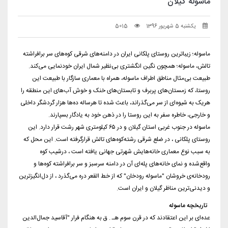
ماسوله گیلان
یکشنبه 5 شهریور 1396
5015
ماسوله؛ زیباترین روستای پلکانی ایران در دامنه‌های شرقی کوه‌های سر برافراشته
تالش، ماسوله؛ همچون نگین انگشتری بی‌نظیر شمال ایران خودنمایی می‌کند.
طبیعت بی‌مثال مناطق اطراف ماسوله، همراه با معماری سازگار با طبیعت این
روستا، که زمستان‌های پربرف و تابستان‌های خنک و خوش آب‌های این منطقه را
هریک به شیوه‌ای از سر می‌گذراند، باعث شده تا هرساله ده‌ها هزار گردشگر داخلی
و خارجی، خاطره سفر به این روستا را در ذهن خود به یادگار بسپارند.
ماسوله در جنوب غربی استان گیلان و در ۶۵ کیلومتری شهر رشت قرار دارد. این
روستای پلکانی ، در ضلع شرقی رشته‌کوه‌های تالش قرارگرفته است. این محل كه
به سبب نوع معماری خانه‌هایش شهرتی جهانی یافته است ، درشیب كوه
واقع‌شده و نمای خانه‌های پله‌ای آن در دامنه سرسبز و سر برافراشته کوه‌ها و
رودخانه‌ی خروشان "ماسوله رودخان" كه از خط القعر دره می‌گذرد ، از دل‌انگیزترین
و دیدنی‌ترین مناظر گیلان و ایران است.
تاریخچه ماسوله
عده‌ای بر این اعتقادند كه در قرن سوم هـ . ق به هنگام فرار "آقاسید جمال‌الدین