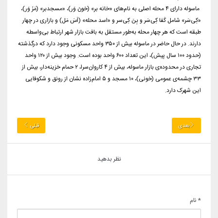
ماسوله دارای ۴ محله اصلی به نام‌های «خانه بر» (خونَ وَر)، «مسجدبر» (مَزَ وَر)،
«کِی‌سَر» شامل کَفا کِی‌سَر و بِنَ کِی‌سر و «اسد محله» (اَسَ مَل) و بازاری در چهار
طبقه است که هر چهار محله به‌طور مستقل به بافت بازار شهر ارتباط بی‌واسطه
دارند. در حال حاضر در ماسوله بیش از ۳۵۰ واحد مسکونی وجود دارد که درگذشته
(حدود ۱۰۰ سال پیش)، این تعداد ۶۰۰ واحد بوده است. وجود بیش از ۱۲۰ واحد
تجاری در محدوده‌ی بازار ماسوله، بیش از ۴ کاروان‌سرا، ۲ حمام خزینه‌دار، بیش از
۳۳ چشمه‌ی عمومی (خونی)، ۱۰ مسجد و ۵ امام‌زاده نشان از رونق و شکوفایی
این شهرک دارد.
بعدی
قبلی
نظر بدهید
* نام