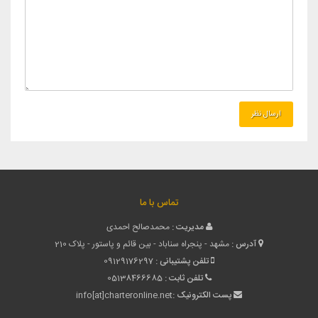
تماس با ما
مدیریت :
محمدصالح احمدی
آدرس :
مشهد - پنجراه سناباد - بین قائم و پاستور - پلاک 210
تلفن پشتیبانی :
09129176297
تلفن ثابت :
05138466685
پست الکترونیک :
info[at]charteronline.net