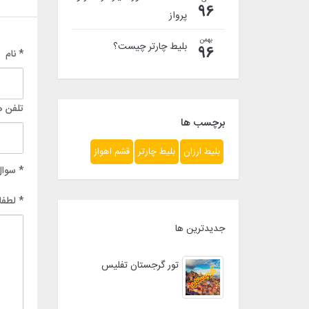
96
پرواز
بهمن
بلیط چارتر چیست؟
96
* نام
تلفن ه
برچسب ها
بلیط ارزان
بلیط چارتر
قشم اهواز
* سوال
* لطفا
جدیدترین ها
تور گرجستان تفلیس