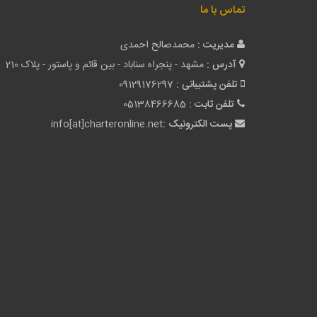
تماس با ما
مدیریت :
محمدصالح احمدی
آدرس :
مشهد - پنجراه سناباد - بین قائم و پاستور - پلاک 210
تلفن پشتیبانی :
09129176297
تلفن ثابت :
05138466685
پست الکترونیک :
info[at]charteronline.net