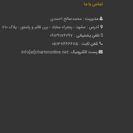
تماس با ما
مدیریت :
محمدصالح احمدی
آدرس :
مشهد - پنجراه سناباد - بین قائم و پاستور - پلاک 210
تلفن پشتیبانی :
09129176297
تلفن ثابت :
05138466685
پست الکترونیک :
info[at]charteronline.net