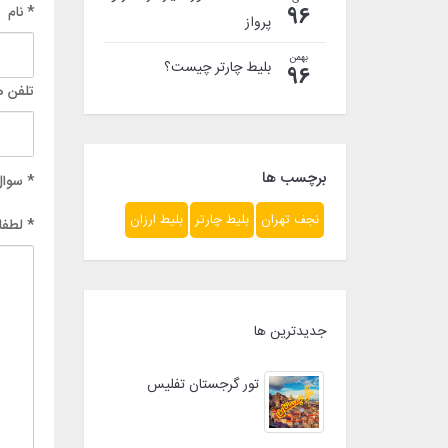
* نام
96
پرواز
بهمن
بلیط چارتر چیست؟
96
تلفن ه
برچسب ها
* سوال
نجف تهران
بلیط چارتر
بلیط ارزان
* لطفا
جدیدترین ها
تور گرجستان تفلیس