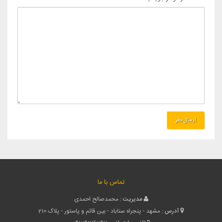
تماس با ما
مدیریت :
محمدصالح احمدی
آدرس :
مشهد - پنجراه سناباد - بین قائم و پاستور - پلاک 210