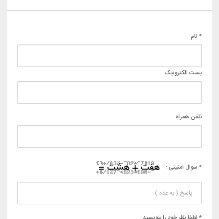
* نام
پست الکترونیک
تلفن همراه
* سوال امنیتی :
* لطفا نظر خود را بنویسید