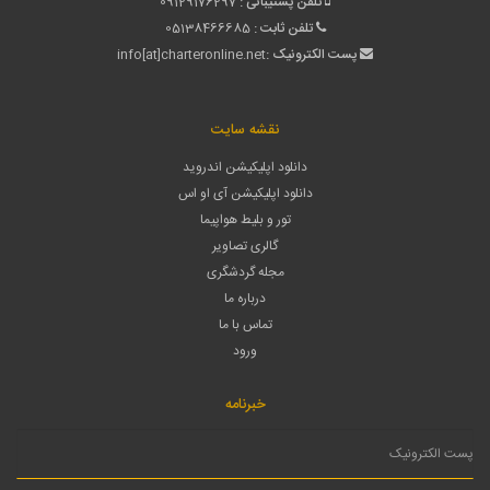
تلفن پشتیبانی :
09129176297
تلفن ثابت :
05138466685
پست الکترونیک :
info[at]charteronline.net
نقشه سایت
دانلود اپلیکیشن اندروید
دانلود اپلیکیشن آی او اس
تور و بلیط هواپیما
گالری تصاویر
مجله گردشگری
درباره ما
تماس با ما
ورود
خبرنامه