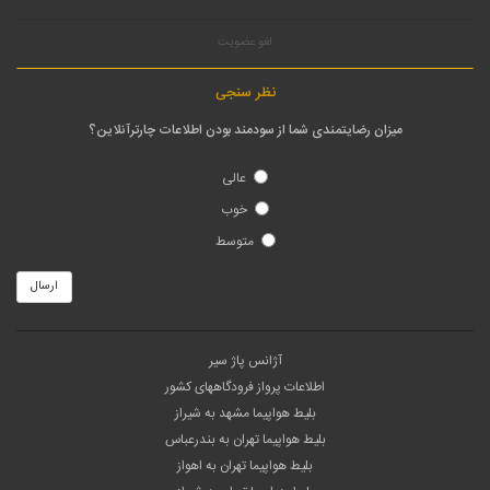
لغو عضویت
نظر سنجی
میزان رضایتمندی شما از سودمند بودن اطلاعات چارترآنلاین؟
عالی
خوب
متوسط
ارسال
آژانس پاژ سیر
اطلاعات پرواز فرودگاههای کشور
بلیط هواپیما مشهد به شیراز
بلیط هواپیما تهران به بندرعباس
بلیط هواپیما تهران به اهواز