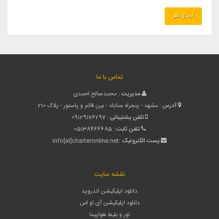
تماس با ما
مدیریت :
محمدصالح احمدی
آدرس :
مشهد - پنجراه سناباد - بین قائم و پاستور - پلاک 210
تلفن پشتیبانی :
09129176297
تلفن ثابت :
05138466685
پست الکترونیک :
info[at]charteronline.net
نقشه سایت
دانلود اپلیکیشن اندروید
دانلود اپلیکیشن آی او اس
تور و بلیط هواپیما