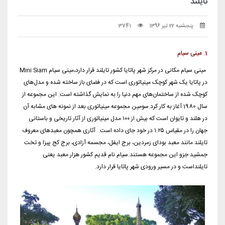
تایلند
پنجشنبه 22 تیر 1396
3741
1. مینی سیام
مینی سیام مکانی در مرکز شهر پاتایا کشور تایلند قرار دارد،مینی سیام Mini Siam
در پاتایا یک شهر کوچک مینیاتوری است که در فضای باز ساخته شده و مدل‌های
کوچک شده از ساختمان‌های مهم دنیا را به نمایش گذاشته است. این مجموعه از
سال 1980 آغاز به کار کرد.سومین مجموعه مینیاتوری بعد از نمونه های مشابه آن
در هلند و تایوان است که بیش از ۱۰۰ مدل مینیاتوری از آثار تاریخی و باستانی
جهان را در مقیاس ۱:۲۵ در خود جای داده است. آثاری همچون معبدهای معروف
تایلند مانند معبد بودای زمردین، برج ایفل، مجسمه آزادی، برج کج پیزا و تخت
جمشید جزو این مجموعه هستند.سیام نام قدیم کشور هزار معبد یعنی
تایلنداست و در مسیر ورودی شهر پاتایا قرار دارد.