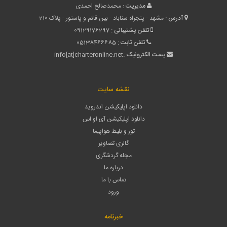
مدیریت :
محمدصالح احمدی
آدرس :
مشهد - پنجراه سناباد - بین قائم و پاستور - پلاک 210
تلفن پشتیبانی :
09129176297
تلفن ثابت :
05138466685
پست الکترونیک :
info[at]charteronline.net
نقشه سایت
دانلود اپلیکیشن اندروید
دانلود اپلیکیشن آی او اس
تور و بلیط هواپیما
گالری تصاویر
مجله گردشگری
درباره ما
تماس با ما
ورود
خبرنامه