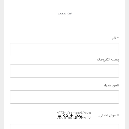
نظر بدهید
* نام
پست الکترونیک
تلفن همراه
* سوال امنیتی :