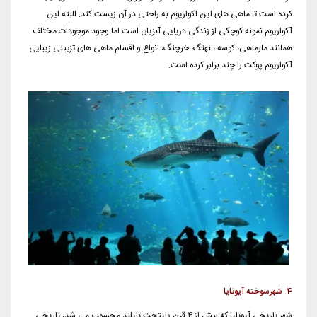
کرده است تا ماهی های این اکواریوم به راحتی در آن زیست کند. البته این
آکواریوم نمونه کوچکی از زندگی دریایی آبزیان است اما وجود موجودات مختلف
همانند مارماهی، کوسه ، نهنگ، خرچنگ، انواع و اقسام ماهی های تزیینی زیبایی
آکواریوم پوکت را چند برابر کرده است.
4. شهرسوخته آیوتایا
شهر تاریخی آیوتایا که بیش از ۴ قرن پایتخت تایلند محسوب می شد، تاریخی