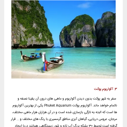
3. آکواریوم پوکت
سفر به شهر پوکت بدون دیدن آکواریوم و ماهی های درون آن یقینا نصفه و
ناتمام خواهد ماند. آکواریوم پوکت Phuket Aquarium یکی از بهترین آکواریوم
ها است که البته به تازگی بازسازی شده است و در آن هزاران هزار ماهی مختلف،
مرجان، عروس دریایی، گیاهان آبزی مناطق گرمسیری با رنگ های مختلف و ... قرار
گرفته است.توسط 30 بشکه بزرگ آب تازه و شور زیستگاهی همانند دریا ایجاد