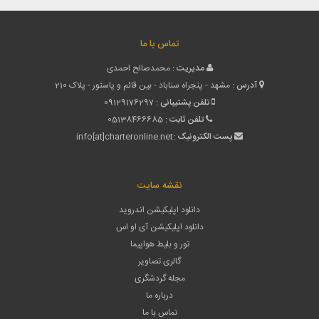
تماس با ما
مدیریت :
محمدصالح احمدی
آدرس :
مشهد - پنجراه سناباد - بین قائم و پاستور - پلاک 210
تلفن پشتیبانی :
09129176297
تلفن ثابت :
05138466685
پست الکترونیک :
info[at]charteronline.net
نقشه سایت
دانلود اپلیکیشن اندروید
دانلود اپلیکیشن آی او اس
تور و بلیط هواپیما
گالری تصاویر
مجله گردشگری
درباره ما
تماس با ما