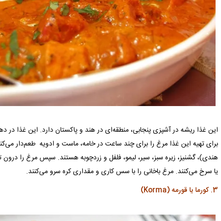
این غذا ریشه در آشپزی پنجابی، منطقه‌ای در
هند
و
پاکستان
دارد. این غذا در دهه ۱۹۹۵۰ در رستوران jral
برای تهیه این غذا مرغ را برای چند ساعت در خامه، ماست و ادویه طعم‌دار می‌کنن
هندی)، گشنیز، زیره سبز، سیر، لیمو، فلفل و زردچوبه هستند. سپس مرغ را درون تن
یا سرخ می‌کنند. مرغ باخانی را با سس کاری و مقداری کره سرو می‌کنند.
3. کورما یا قورمه (Korma)