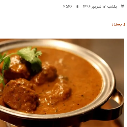
یکشنبه 12 شهریور 1396
4546
1. پسنده