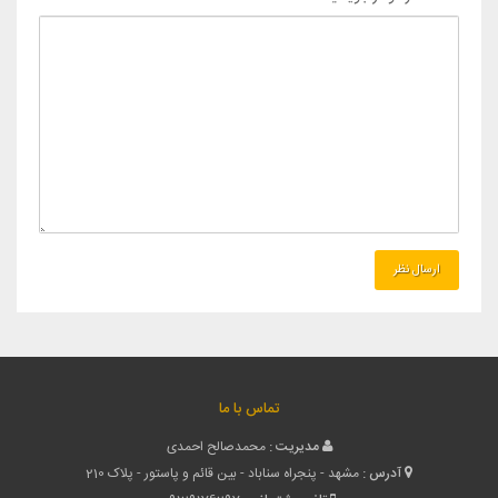
تماس با ما
مدیریت :
محمدصالح احمدی
آدرس :
مشهد - پنجراه سناباد - بین قائم و پاستور - پلاک 210