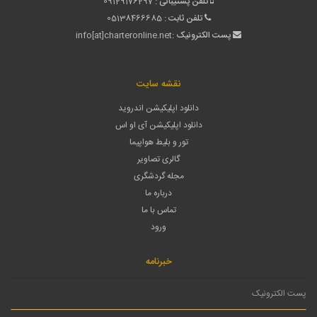
تلفن پشتیبانی :
09129176297
تلفن ثابت :
05138466685
پست الکترونیک :
info[at]charteronline.net
نقشه سایت
دانلود اپلیکیشن اندروید
دانلود اپلیکیشن آی او اس
تور و بلیط هواپیما
گالری تصاویر
مجله گردشگری
درباره ما
تماس با ما
ورود
خبرنامه