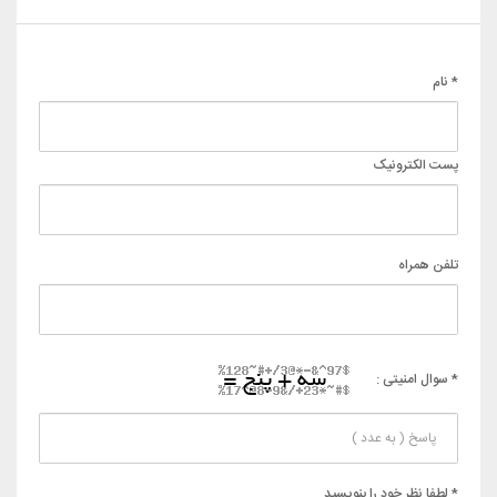
* نام
پست الکترونیک
تلفن همراه
* سوال امنیتی :
* لطفا نظر خود را بنویسید