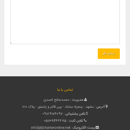
تماس با ما
مدیریت :
محمدصالح احمدی
آدرس :
مشهد - پنجراه سناباد - بین قائم و پاستور - پلاک 210
تلفن پشتیبانی :
09129176297
تلفن ثابت :
05138466685
پست الکترونیک :
info[at]charteronline.net