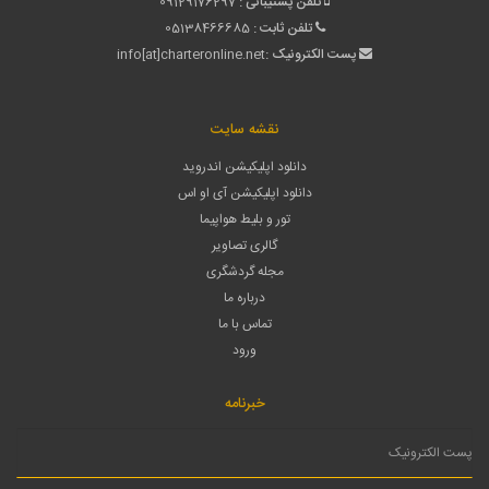
تلفن پشتیبانی :
09129176297
تلفن ثابت :
05138466685
پست الکترونیک :
info[at]charteronline.net
نقشه سایت
دانلود اپلیکیشن اندروید
دانلود اپلیکیشن آی او اس
تور و بلیط هواپیما
گالری تصاویر
مجله گردشگری
درباره ما
تماس با ما
ورود
خبرنامه