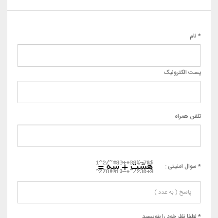
* نام
پست الکترونیک
تلفن همراه
* سوال امنیتی :
* لطفا نظر خود را بنویسید