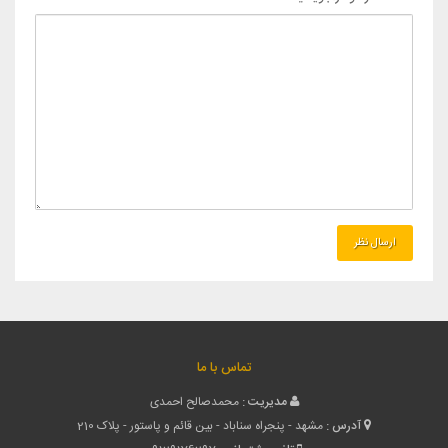
تماس با ما
مدیریت :
محمدصالح احمدی
آدرس :
مشهد - پنجراه سناباد - بین قائم و پاستور - پلاک 210