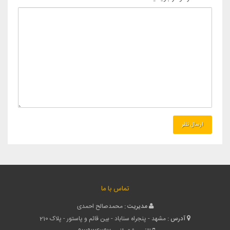
تماس با ما
مدیریت :
محمدصالح احمدی
آدرس :
مشهد - پنجراه سناباد - بین قائم و پاستور - پلاک 210