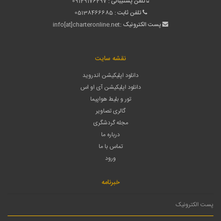
تلفن پشتیبانی :
09129176297
تلفن ثابت :
05138466685
پست الکترونیک :
info[at]charteronline.net
نقشه سایت
دانلود اپلیکیشن اندروید
دانلود اپلیکیشن آی او اس
تور و بلیط هواپیما
گالری تصاویر
مجله گردشگری
درباره ما
تماس با ما
ورود
خبرنامه