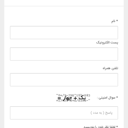
* نام
پست الکترونیک
تلفن همراه
* سوال امنیتی :
* لطفا نظر خود را بنویسید