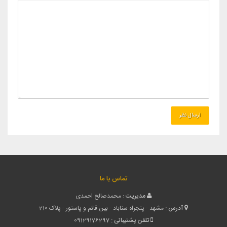
تماس با ما
مدیریت :
محمدصالح احمدی
آدرس :
مشهد - پنجراه سناباد - بین قائم و پاستور - پلاک 210
تلفن پشتیبانی :
09129176297