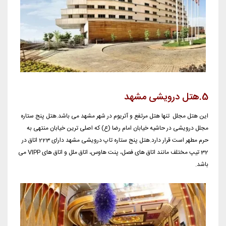
5.هتل درویشی مشهد
این هتل مجلل تنها هتل مرتفع و آتریوم در شهر مشهد می باشد.هتل پنج ستاره
مجلل درویشی در حاشیه خیابان امام رضا (ع) که اصلی ترین خیابان منتهی به
حرم مطهر است قرار دارد.هتل پنج ستاره تاپ درویشی مشهد دارای 223 اتاق در
32 تیپ مختلف مانند اتاق های فصل، پنت هاوس، اتاق ملل و اتاق های VIPP می
باشد.