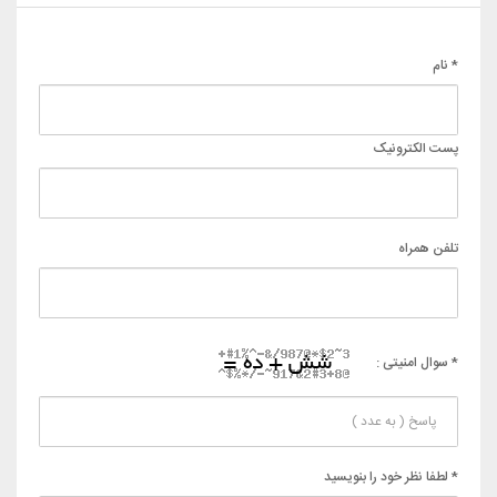
* نام
پست الکترونیک
تلفن همراه
* سوال امنیتی :
* لطفا نظر خود را بنویسید