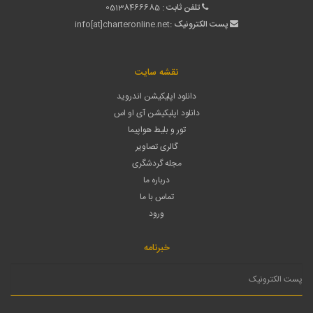
تلفن ثابت :
05138466685
پست الکترونیک :
info[at]charteronline.net
نقشه سایت
دانلود اپلیکیشن اندروید
دانلود اپلیکیشن آی او اس
تور و بلیط هواپیما
گالری تصاویر
مجله گردشگری
درباره ما
تماس با ما
ورود
خبرنامه