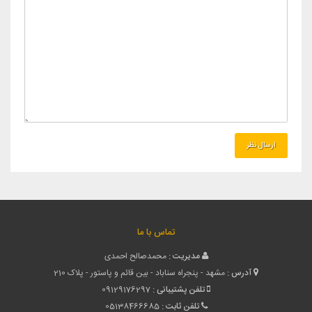
تماس با ما
مدیریت :
محمدصالح احمدی
آدرس :
مشهد - پنجراه سناباد - بین قائم و پاستور - پلاک 210
تلفن پشتیبانی :
09129176297
تلفن ثابت :
05138466685