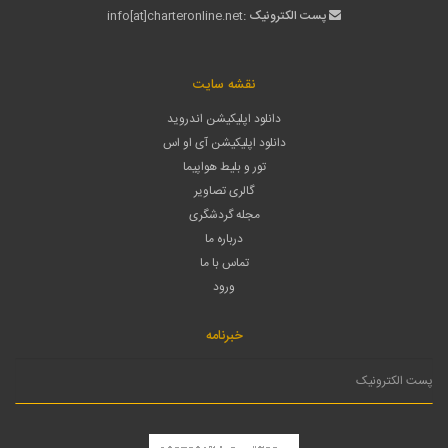
پست الکترونیک :
info[at]charteronline.net
نقشه سایت
دانلود اپلیکیشن اندروید
دانلود اپلیکیشن آی او اس
تور و بلیط هواپیما
گالری تصاویر
مجله گردشگری
درباره ما
تماس با ما
ورود
خبرنامه